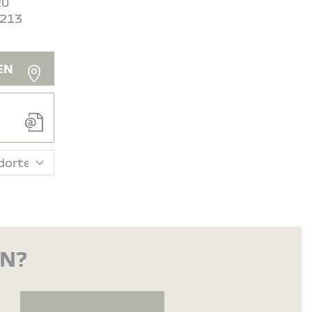
20
2213
EN
EN?