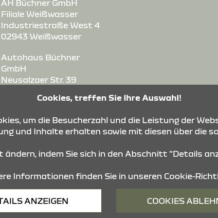
AH Büchner GmbH
Filiale Weißwasser
Industriestraße West 4
02943 Weißwasser
Autohaus Büchner
GmbH
Neusalzaer Str. 39
02625 Bautzen
Cookies, treffen Sie Ihre Auswahl!
Autohaus Büchner
ies, um die Besucherzahl und die Leistung der Webs
GmbH
ng und Inhalte erhalten sowie mit diesen über die s
Bischofswerdaer Str. 72
01844 Neustadt
it ändern, indem Sie sich in den Abschnitt "Details a
re Informationen finden Sie in unseren
Cookie-Richtl
Barrierefreiheit
Impressum
© 2026 Dacia
TAILS ANZEIGEN
COOKIES ABLE